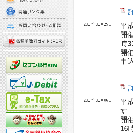
2017年01月25日
平
開催
時3
開
申込
2017年01月06日
平
す
開催
16