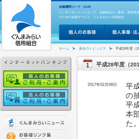
金融機関コード : 2149
インターネットバンキング、金融商品のご案内。群馬県
のための金融サービス。ぐんまみらい信用組合。
ホーム
過去のトピックス
平成28年度（
平成28年度（2
2017年02月08日
平
の
平
本
た