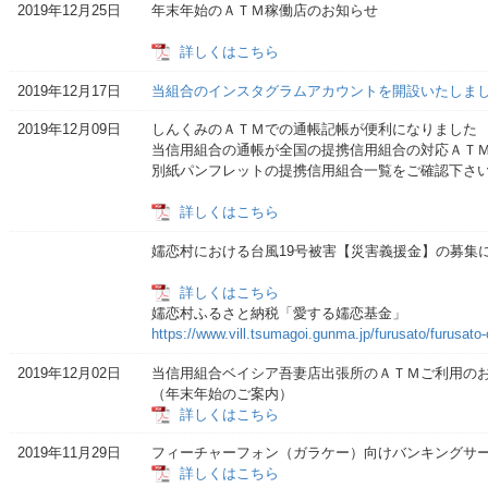
2019年12月25日
年末年始のＡＴＭ稼働店のお知らせ
詳しくはこちら
2019年12月17日
当組合のインスタグラムアカウントを開設いたしま
2019年12月09日
しんくみのＡＴＭでの通帳記帳が便利になりました
当信用組合の通帳が全国の提携信用組合の対応ＡＴ
別紙パンフレットの提携信用組合一覧をご確認下さ
詳しくはこちら
嬬恋村における台風19号被害【災害義援金】の募集
詳しくはこちら
嬬恋村ふるさと納税「愛する嬬恋基金」
https://www.vill.tsumagoi.gunma.jp/furusato/furusato
2019年12月02日
当信用組合ベイシア吾妻店出張所のＡＴＭご利用の
（年末年始の
詳しくはこちら
2019年11月29日
フィーチャーフォン（ガラケー）向けバンキングサ
詳しくはこちら