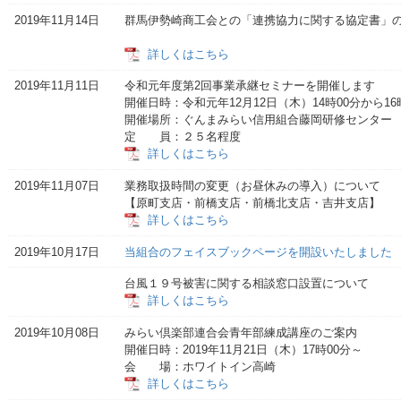
2019年11月14日
群馬伊勢崎商工会との「連携協力に関する協定書」
詳しくはこちら
2019年11月11日
令和元年度第2回事業承継セミナーを開催します
開催日時：令和元年12月12日（木）14時00分から16
開催場所：ぐんまみらい信用組合藤岡研修センター
定 員：２
詳しくはこちら
2019年11月07日
業務取扱時間の変更（お昼休みの導入）について
【原町支店・前橋支店・前橋北支店・吉井支店
詳しくはこちら
2019年10月17日
当組合のフェイスブックページを開設いたしました
台風１９号被害に関する相談窓口設置について
詳しくはこちら
2019年10月08日
みらい倶楽部連合会青年部練成講座のご案内
開催日時：2019年11月21日（木）17時00分～
会 場：ホワイ
詳しくはこちら