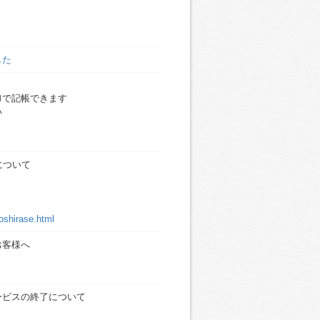
した
Ｍで記帳できます
い
について
-oshirase.html
お客様へ
ご案内）
ービスの終了について