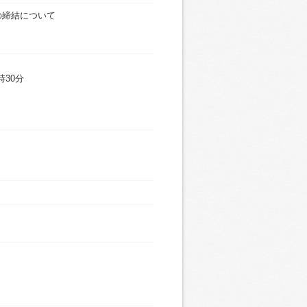
の締結について
時30分
５名程度
】
トイン高崎