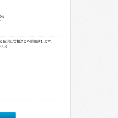
0分
室
０名程度
よる個別経営相談会を開催致します。
00分