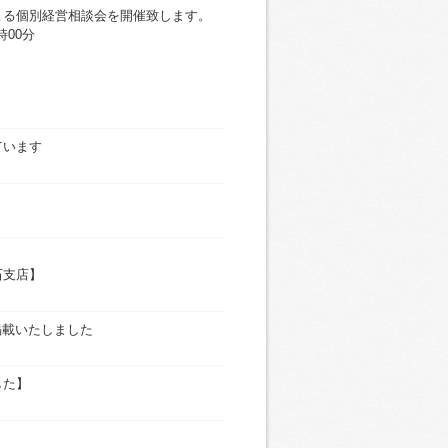
よる個別経営相談会を開催致します。
時00分
0月11日（金）
画しています
・鬼石支店】
 」を掲載いたしました
した】